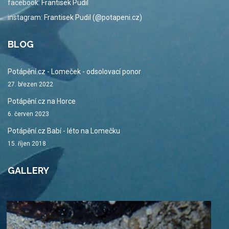
facebook:
Frantisek Pudil
instagram:
Frantisek Pudil (@potapeni.cz)
BLOG
Potápění.cz - Lomeček - odsolovací ponor
27. březen 2022
Potápění.cz na Horce
6. červen 2023
Potápění.cz Babí - léto na Lomečku
15. říjen 2018
GALLERY