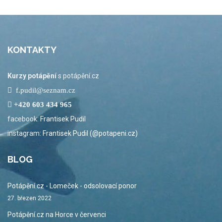
KONTAKTY
Kurzy potápění
s potápění.cz
f.pudil@seznam.cz
+420 603 434 965
facebook:
Frantisek Pudil
instagram:
Frantisek Pudil (@potapeni.cz)
BLOG
Potápění.cz - Lomeček - odsolovací ponor
27. březen 2022
Potápění.cz na Horce v červenci