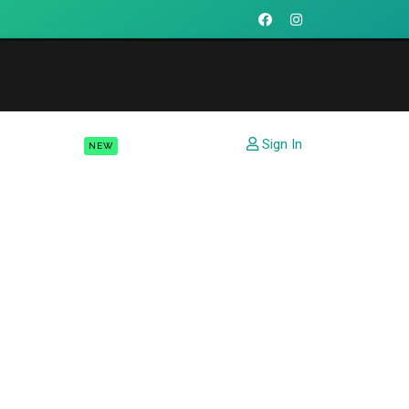
Sign In
čské Zájezdy
Kontaky
NEW