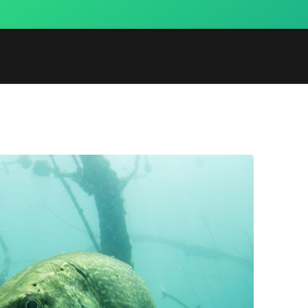
í
Klub Potápění.cz
Články A Fotogalerie
Potápě