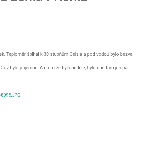
rek. Teploměr šplhal k 38 stupňům Celsia a pod vodou bylo bezva.
Což bylo přijemné. A na to že byla neděle, bylo nás tam jen pár.