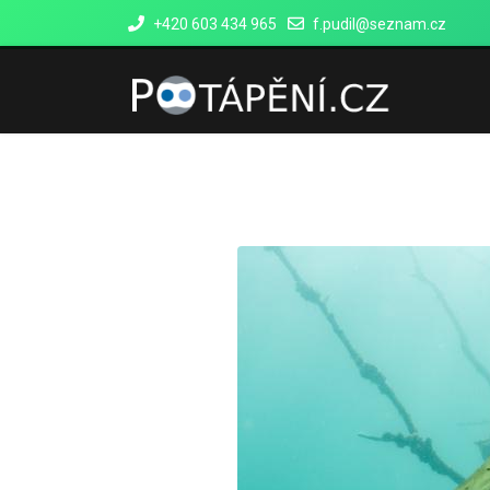
+420 603 434 965
f.pudil@seznam.cz
Hlavní
Kurzy Potápěn