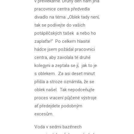
v převlékárně. Druhý den nám jiná
pracovnice centra předvedla
divadlo na téma: „Oblek tady není,
tak se podívejte do vašich
potápěčských tašek a nebo ho
zaplaťte!“ Po celkem hlasité
hádce jsem požádal pracovnici
centra, aby zavolala té druhé
kolegyni a zeptala se jí, jak to je
s oblekem. Za asi deset minut
přišla a stroze oznámila, že se
oblek našel. Tak nepodceňujte
proces vracení půjčené výstroje
ať předejdete podobným
excesům.
Voda v sedmi bazénech