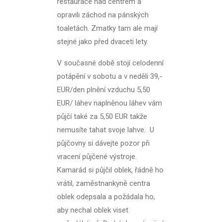
restaurace nad centrem a
opravili záchod na pánských
toaletách. Zmatky tam ale mají
stejné jako před dvaceti lety.
V současné době stojí celodenní
potápění v sobotu a v neděli 39,-
EUR/den plnění vzduchu 5,50
EUR/ láhev naplněnou láhev vám
půjčí také za 5,50 EUR takže
nemusíte tahat svoje lahve. U
půjčovny si dávejte pozor při
vracení půjčené výstroje.
Kamarád si půjčil oblek, řádně ho
vrátil, zaměstnankyně centra
oblek odepsala a požádala ho,
aby nechal oblek viset