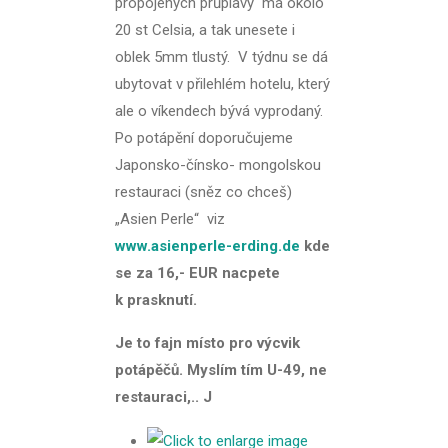
propojených průplavy má okolo
20 st Celsia, a tak unesete i
oblek 5mm tlustý. V týdnu se dá
ubytovat v přilehlém hotelu, který
ale o víkendech bývá vyprodaný.
Po potápění doporučujeme
Japonsko-čínsko- mongolskou
restauraci (sněz co chceš)
„Asien Perle“ viz
www.asienperle-erding.de
kde
se za 16,- EUR
nacpete
k prasknutí.
Je to fajn místo pro výcvik
potápěčů. Myslím tím U-49, ne
restauraci,..
J