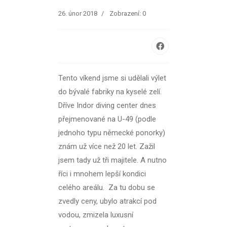
26. únor 2018
Zobrazení: 0
Tento víkend jsme si udělali výlet
do bývalé fabriky na kyselé zelí.
Dříve Indor diving center dnes
přejmenované na U-49 (podle
jednoho typu německé ponorky)
znám už více než 20 let. Zažil
jsem tady už tři majitele. A nutno
říci i mnohem lepší kondici
celého areálu. Za tu dobu se
zvedly ceny, ubylo atrakcí pod
vodou, zmizela luxusní