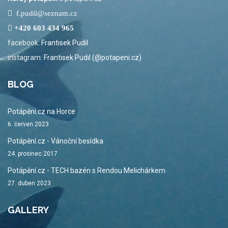
f.pudil@seznam.cz
+420 603 434 965
facebook:
Frantisek Pudil
instagram:
Frantisek Pudil (@potapeni.cz)
BLOG
Potápění.cz na Horce
6. červen 2023
Potápění.cz - Vánoční besídka
24. prosinec 2017
Potápění.cz - TECH bazén s Rendou Melichárkem
27. duben 2023
GALLERY