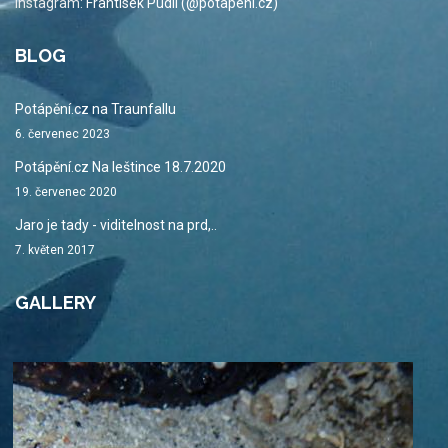
instagram:
Frantisek Pudil (@potapeni.cz)
BLOG
Potápění.cz na Traunfallu
6. červenec 2023
Potápění.cz Na leštince 18.7.2020
19. červenec 2020
Jaro je tady - viditelnost na prd,..
7. květen 2017
GALLERY