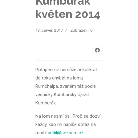
Kumburák
květen 2014
13. červen 2017
Zobrazení: 0
Potápění.cz nemůže několikrát
do roka chybět na lomu
Rumchalpa, zvaném též podle
vesničky Kumburský Újezd
Kumburák..
Na lom nesmí psi. Proč se dozví
každý, kdo mi napíše dotaz na
mail
f.pudil@seznam.cz